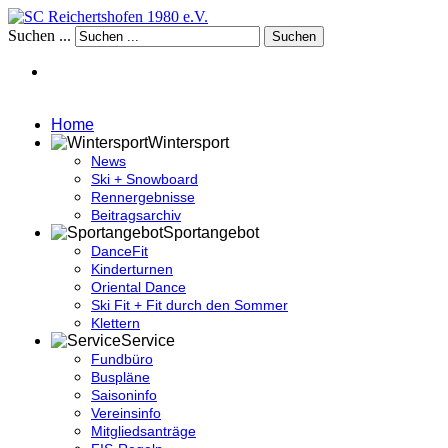
Suchen ...
Suchen
Home
Wintersport
News
Ski + Snowboard
Rennergebnisse
Beitragsarchiv
Sportangebot
DanceFit
Kinderturnen
Oriental Dance
Ski Fit + Fit durch den Sommer
Klettern
Service
Fundbüro
Buspläne
Saisoninfo
Vereinsinfo
Mitgliedsanträge