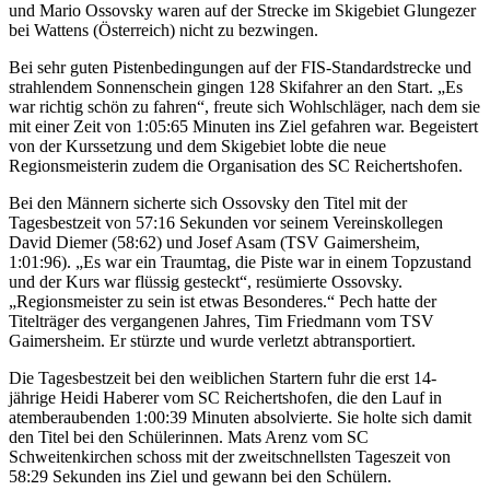
und Mario Ossovsky waren auf der Strecke im Skigebiet Glungezer
bei Wattens (Österreich) nicht zu bezwingen.
Bei sehr guten Pistenbedingungen auf der FIS-Standardstrecke und
strahlendem Sonnenschein gingen 128 Skifahrer an den Start. „Es
war richtig schön zu fahren“, freute sich Wohlschläger, nach dem sie
mit einer Zeit von 1:05:65 Minuten ins Ziel gefahren war. Begeistert
von der Kurssetzung und dem Skigebiet lobte die neue
Regionsmeisterin zudem die Organisation des SC Reichertshofen.
Bei den Männern sicherte sich Ossovsky den Titel mit der
Tagesbestzeit von 57:16 Sekunden vor seinem Vereinskollegen
David Diemer (58:62) und Josef Asam (TSV Gaimersheim,
1:01:96). „Es war ein Traumtag, die Piste war in einem Topzustand
und der Kurs war flüssig gesteckt“, resümierte Ossovsky.
„Regionsmeister zu sein ist etwas Besonderes.“ Pech hatte der
Titelträger des vergangenen Jahres, Tim Friedmann vom TSV
Gaimersheim. Er stürzte und wurde verletzt abtransportiert.
Die Tagesbestzeit bei den weiblichen Startern fuhr die erst 14-
jährige Heidi Haberer vom SC Reichertshofen, die den Lauf in
atemberaubenden 1:00:39 Minuten absolvierte. Sie holte sich damit
den Titel bei den Schülerinnen. Mats Arenz vom SC
Schweitenkirchen schoss mit der zweitschnellsten Tageszeit von
58:29 Sekunden ins Ziel und gewann bei den Schülern.