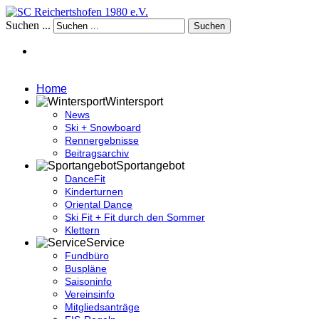
Suchen ...
Suchen
Home
Wintersport
News
Ski + Snowboard
Rennergebnisse
Beitragsarchiv
Sportangebot
DanceFit
Kinderturnen
Oriental Dance
Ski Fit + Fit durch den Sommer
Klettern
Service
Fundbüro
Buspläne
Saisoninfo
Vereinsinfo
Mitgliedsanträge