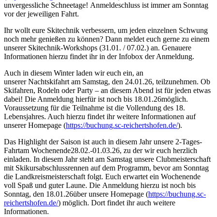
unvergessliche Schneetage! Anmeldeschluss ist immer am Sonntag
vor der jeweiligen Fahrt.
Ihr wollt eure Skitechnik verbessern, um jeden einzelnen Schwung
noch mehr genießen zu können? Dann meldet euch gerne zu einem
unserer
Skitechnik-Workshops
(31.01. / 07.02.) an. Genauere
Informationen hierzu findet ihr in der Infobox der Anmeldung.
Auch in diesem Winter laden wir euch ein, an
unserer
Nachtskifahrt
am Samstag, den
24.01.2
6
, teilzunehmen. Ob
Skifahren, Rodeln oder Party – an diesem Abend ist für jeden etwas
dabei! Die Anmeldung hierfür ist noch
bis 1
8
.01.2
6
möglich.
Voraussetzung für die Teilnahme ist die Vollendung des 18.
Lebensjahres. Auch hierzu findet ihr weitere Informationen auf
unserer Homepage (
https://buchung.sc-reichertshofen.de/
).
Das Highlight der Saison ist auch in diesem Jahr unsere
2-Tages-
Fahrt
am Wochenende
2
8
.
02.
-
01.0
3.2
6
, zu der wir euch herzlich
einladen. In diesem Jahr steht am Samstag unsere Clubmeisterschaft
mit Skikursabschlussrennen auf dem Programm, bevor am Sonntag
die Landkreismeisterschaft folgt. Euch erwartet ein Wochenende
voll Spaß und guter Laune. Die
Anmeldung
hierzu ist noch
bis
Sonntag, den 1
8
.01.2
6
über unsere Homepage (
https://buchung.sc-
reichertshofen.de/
) möglich. Dort findet ihr auch weitere
Informationen.