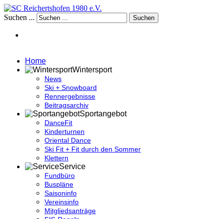
Suchen ...
Suchen
Home
Wintersport
News
Ski + Snowboard
Rennergebnisse
Beitragsarchiv
Sportangebot
DanceFit
Kinderturnen
Oriental Dance
Ski Fit + Fit durch den Sommer
Klettern
Service
Fundbüro
Buspläne
Saisoninfo
Vereinsinfo
Mitgliedsanträge