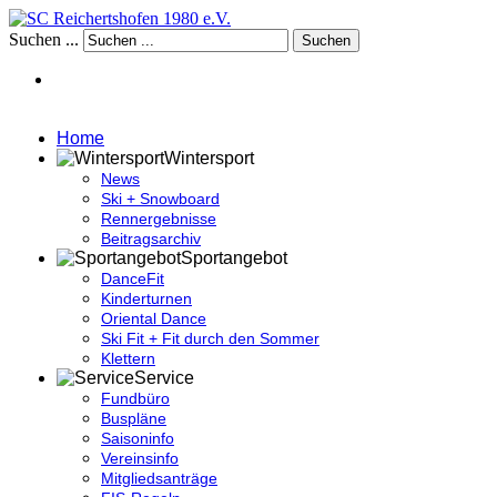
Suchen ...
Suchen
Home
Wintersport
News
Ski + Snowboard
Rennergebnisse
Beitragsarchiv
Sportangebot
DanceFit
Kinderturnen
Oriental Dance
Ski Fit + Fit durch den Sommer
Klettern
Service
Fundbüro
Buspläne
Saisoninfo
Vereinsinfo
Mitgliedsanträge