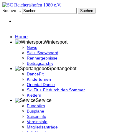
Suchen ...
Suchen
Home
Wintersport
News
Ski + Snowboard
Rennergebnisse
Beitragsarchiv
Sportangebot
DanceFit
Kinderturnen
Oriental Dance
Ski Fit + Fit durch den Sommer
Klettern
Service
Fundbüro
Buspläne
Saisoninfo
Vereinsinfo
Mitgliedsanträge