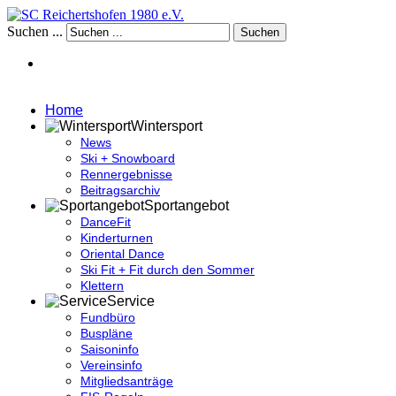
Suchen ...
Suchen
Home
Wintersport
News
Ski + Snowboard
Rennergebnisse
Beitragsarchiv
Sportangebot
DanceFit
Kinderturnen
Oriental Dance
Ski Fit + Fit durch den Sommer
Klettern
Service
Fundbüro
Buspläne
Saisoninfo
Vereinsinfo
Mitgliedsanträge