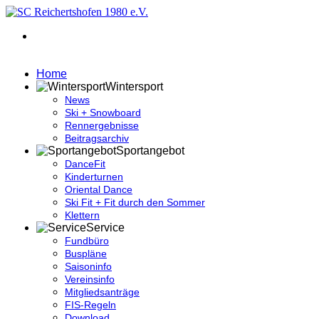
Home
Wintersport
News
Ski + Snowboard
Rennergebnisse
Beitragsarchiv
Sportangebot
DanceFit
Kinderturnen
Oriental Dance
Ski Fit + Fit durch den Sommer
Klettern
Service
Fundbüro
Buspläne
Saisoninfo
Vereinsinfo
Mitgliedsanträge
FIS-Regeln
Download