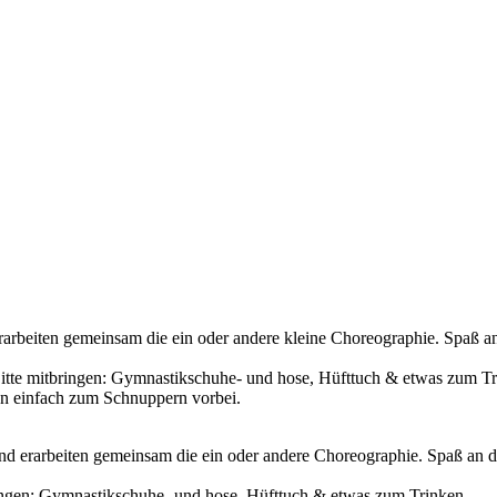
 erarbeiten gemeinsam die ein oder andere kleine Choreographie. Spaß
 Bitte mitbringen: Gymnastikschuhe- und hose, Hüfttuch & etwas zum T
en einfach zum Schnuppern vorbei.
 und erarbeiten gemeinsam die ein oder andere Choreographie. Spaß an
tbringen: Gymnastikschuhe- und hose, Hüfttuch & etwas zum Trinken