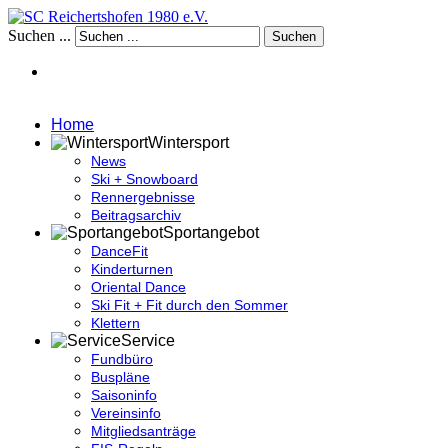
Suchen ...
Suchen
Home
Wintersport
News
Ski + Snowboard
Rennergebnisse
Beitragsarchiv
Sportangebot
DanceFit
Kinderturnen
Oriental Dance
Ski Fit + Fit durch den Sommer
Klettern
Service
Fundbüro
Buspläne
Saisoninfo
Vereinsinfo
Mitgliedsanträge