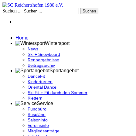
Suchen ...
Suchen
Home
Wintersport
News
Ski + Snowboard
Rennergebnisse
Beitragsarchiv
Sportangebot
DanceFit
Kinderturnen
Oriental Dance
Ski Fit + Fit durch den Sommer
Klettern
Service
Fundbüro
Buspläne
Saisoninfo
Vereinsinfo
Mitgliedsanträge