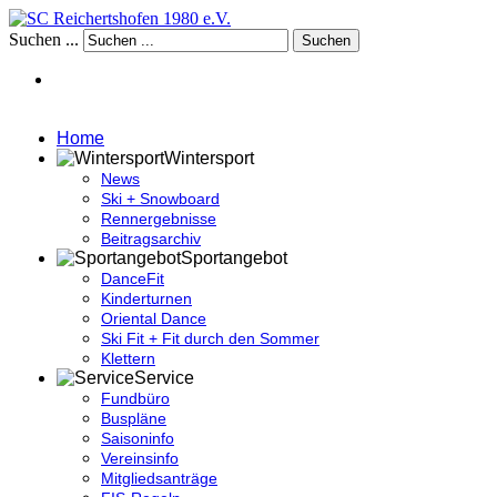
Suchen ...
Suchen
Home
Wintersport
News
Ski + Snowboard
Rennergebnisse
Beitragsarchiv
Sportangebot
DanceFit
Kinderturnen
Oriental Dance
Ski Fit + Fit durch den Sommer
Klettern
Service
Fundbüro
Buspläne
Saisoninfo
Vereinsinfo
Mitgliedsanträge