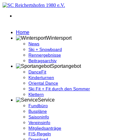
Home
Wintersport
News
Ski + Snowboard
Rennergebnisse
Beitragsarchiv
Sportangebot
DanceFit
Kinderturnen
Oriental Dance
Ski Fit + Fit durch den Sommer
Klettern
Service
Fundbüro
Buspläne
Saisoninfo
Vereinsinfo
Mitgliedsanträge
FIS-Regeln
Download