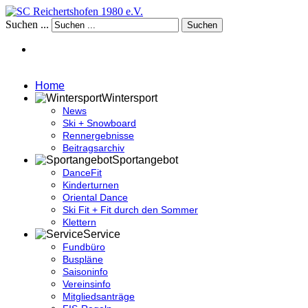
Suchen ...
Suchen
Home
Wintersport
News
Ski + Snowboard
Rennergebnisse
Beitragsarchiv
Sportangebot
DanceFit
Kinderturnen
Oriental Dance
Ski Fit + Fit durch den Sommer
Klettern
Service
Fundbüro
Buspläne
Saisoninfo
Vereinsinfo
Mitgliedsanträge