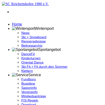
Home
Wintersport
News
Ski + Snowboard
Rennergebnisse
Beitragsarchiv
Sportangebot
DanceFit
Kinderturnen
Oriental Dance
Ski Fit + Fit durch den Sommer
Klettern
Service
Fundbüro
Buspläne
Saisoninfo
Vereinsinfo
Mitgliedsanträge
FIS-Regeln
Download