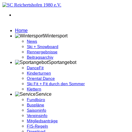
Home
Wintersport
News
Ski + Snowboard
Rennergebnisse
Beitragsarchiv
Sportangebot
DanceFit
Kinderturnen
Oriental Dance
Ski Fit + Fit durch den Sommer
Klettern
Service
Fundbüro
Buspläne
Saisoninfo
Vereinsinfo
Mitgliedsanträge
FIS-Regeln
Download