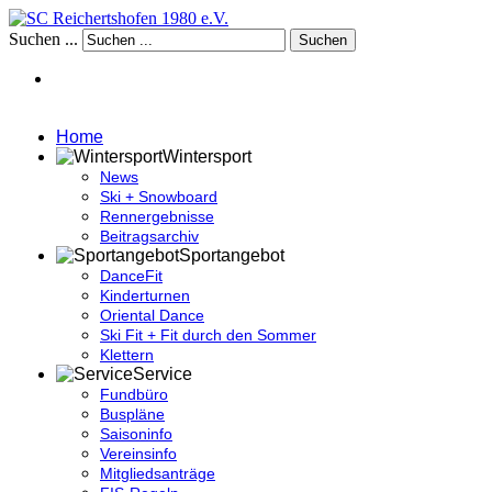
Suchen ...
Suchen
Home
Wintersport
News
Ski + Snowboard
Rennergebnisse
Beitragsarchiv
Sportangebot
DanceFit
Kinderturnen
Oriental Dance
Ski Fit + Fit durch den Sommer
Klettern
Service
Fundbüro
Buspläne
Saisoninfo
Vereinsinfo
Mitgliedsanträge