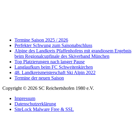
Termine Saison 2025 / 2026
Perfekter Schwung zum Saisonabschluss
Alpine des Landkreis Pfaffenhofens mit grandiosem Ergebnis
beim Regionalcupfinale des Skiverband München
Top Platzierungen nach langer Pause
Langlaufkurs beim FC Schweitenkirchen
48. Landkreismeisterschaft Ski Alpin 2022
Termine der neuen Saison
Copyright © 2026 SC Reichertshofen 1980 e.V.
Impressum
Datenschutzerklärung
SiteLock Malware Free & SSL