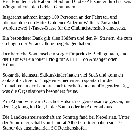
Hier konnten sich Haberer Heidi und Götze Alexander durchsetzen.
Wir gratulieren den beiden Gewinnern.
Insgesamt nahmen knapp 100 Personen an der Fahrt teil und
übernachteten im Hotel Goldener Adler in Wattens. Zusätzlich
wurden zwei 1-Tages-Busse für die Clubmeisterschaft eingesetzt.
Ein besonderer Dank gilt allen Helfern und den 94 Startern, die zum
Gelingen der Veranstaltung beigetragen haben.
Der herrliche Sonnenschein sorgte für perfekte Bedingungen, und
der Lauf war ein toller Erfolg für ALLE – ob Anfänger oder
Könner.
Sogar die kleinsten Skikurskinder hatten viel Spaß und konnten
stolz auf sich sein. Einige entschieden sich spontan für die
Teilnahme an der Landkreismeisterschaft am darauffolgenden Tag,
was die Organisatoren besonders freute.
Am Abend wurde im Gasthof Halsmarter gemeinsam gegessen, und
der Tag klang im Bett, in der Sauna oder im Adlerpub aus.
Die Landkreismeisterschaft am Sonntag fand bei Nebel statt. Unter
der Schirmherrschaft von Landrat Albert Gürtner haben sich 72
Starter des ausrichtenden SC Reichertshofen