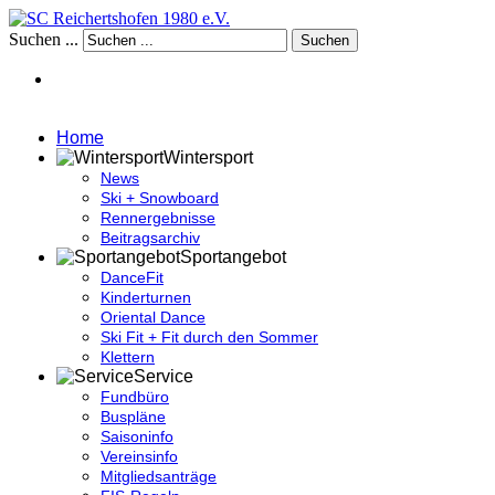
Suchen ...
Suchen
Home
Wintersport
News
Ski + Snowboard
Rennergebnisse
Beitragsarchiv
Sportangebot
DanceFit
Kinderturnen
Oriental Dance
Ski Fit + Fit durch den Sommer
Klettern
Service
Fundbüro
Buspläne
Saisoninfo
Vereinsinfo
Mitgliedsanträge