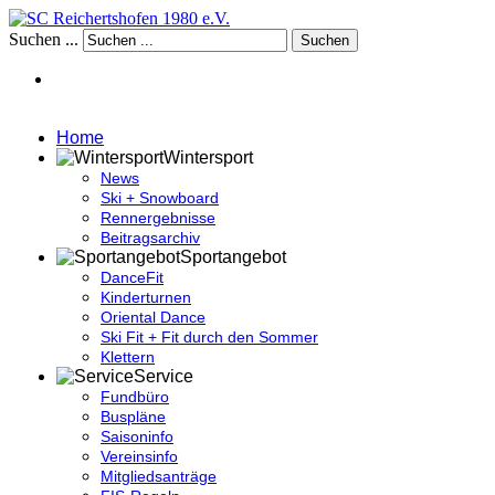
Suchen ...
Suchen
Home
Wintersport
News
Ski + Snowboard
Rennergebnisse
Beitragsarchiv
Sportangebot
DanceFit
Kinderturnen
Oriental Dance
Ski Fit + Fit durch den Sommer
Klettern
Service
Fundbüro
Buspläne
Saisoninfo
Vereinsinfo
Mitgliedsanträge