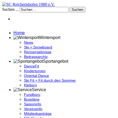
Suchen ...
Suchen
Home
Wintersport
News
Ski + Snowboard
Rennergebnisse
Beitragsarchiv
Sportangebot
DanceFit
Kinderturnen
Oriental Dance
Ski Fit + Fit durch den Sommer
Klettern
Service
Fundbüro
Buspläne
Saisoninfo
Vereinsinfo
Mitgliedsanträge