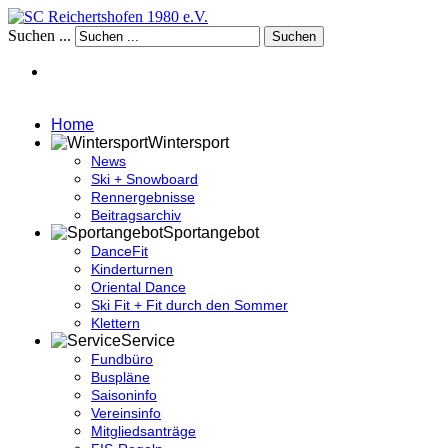
Suchen ...
Suchen
Home
Wintersport
News
Ski + Snowboard
Rennergebnisse
Beitragsarchiv
Sportangebot
DanceFit
Kinderturnen
Oriental Dance
Ski Fit + Fit durch den Sommer
Klettern
Service
Fundbüro
Buspläne
Saisoninfo
Vereinsinfo
Mitgliedsanträge